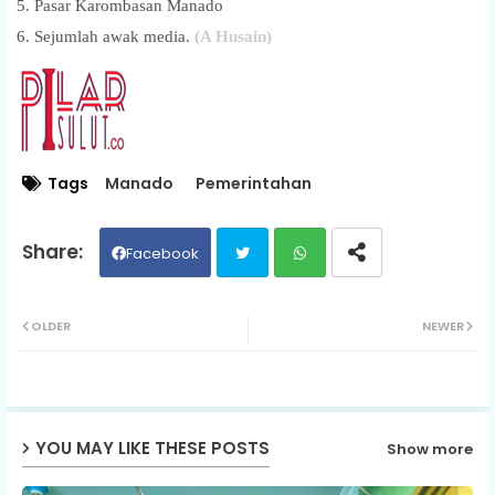
5. Pasar Karombasan Manado
6. Sejumlah awak media.
(
A Husain)
Tags
Manado
Pemerintahan
Facebook
Twit
Wh
OLDER
NEWER
ter
ats
ap
YOU MAY LIKE THESE POSTS
Show more
p