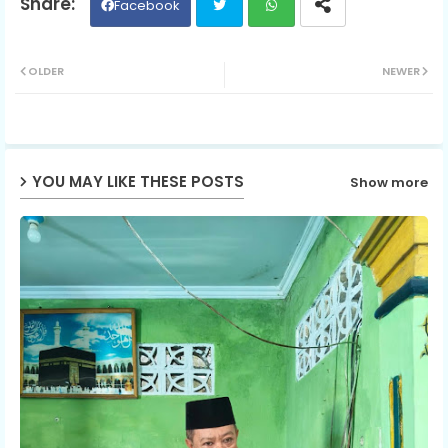
Facebook
Twit
Wh
OLDER
NEWER
ter
ats
ap
YOU MAY LIKE THESE POSTS
Show more
p