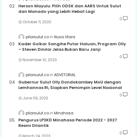
Herson Mayulu: Pilih ODSK dan AARS Untuk Sulut
dan Manado yang Lebih Hebat Lagi
0
October 11, 2020
pilarsulut.co
Nusa Utara
Kader Golkar Sangihe Putar Haluan, Program Olly
– Steven Dinilai Jelas Bukan Baru Janji
0
November 10, 2020
pilarsulut.co
ADVETORIAL
Gubernur Sulut Olly Dondokambey MoU dengan
Lemhannas RI, Siapkan Pemimpin Level Nasional
0
June 09, 2023
pilarsulut.co
Minahasa
Pengurus LP3KD Minahasa Periode 2022 - 2027
Resmi Dilantik
0
March 24, 2023