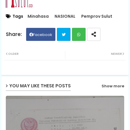
Tags
Minahasa
NASIONAL
Pemprov Sulut
Facebook
Twit
Wh
OLDER
NEWER
ter
ats
ap
YOU MAY LIKE THESE POSTS
Show more
p