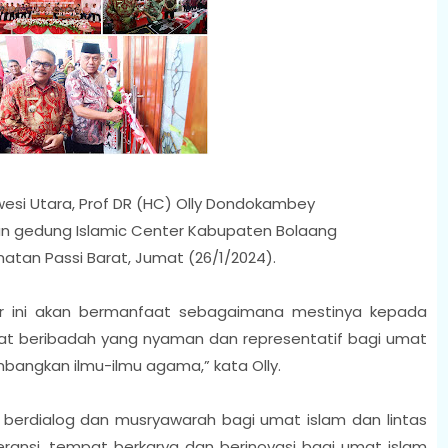
esi Utara, Prof DR (HC) Olly Dondokambey
n gedung Islamic Center Kabupaten Bolaang
tan Passi Barat, Jumat (26/1/2024).
er ini akan bermanfaat sebagaimana mestinya kepada
t beribadah yang nyaman dan representatif bagi umat
bangkan ilmu-ilmu agama,” kata Olly.
t berdialog dan musryawarah bagi umat islam dan lintas
ansi, tempat berkarya dan berinovasi bagi umat islam