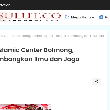
tation
Mega Menu
Ho
mic Center Bolmong, Berharap jadi Tempat Kembangkan Ilmu dan
slamic Center Bolmong,
embangkan Ilmu dan Jaga