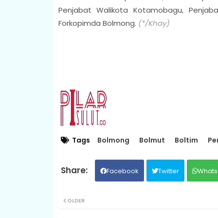
Penjabat Walikota Kotamobagu, Penjaba
Forkopimda Bolmong
.
(*/
Khay)
Tags
Bolmong
Bolmut
Boltim
Pe
Facebook
Twitter
Whats
OLDER