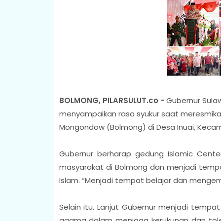
BOLMONG, PILARSULUT.co -
Gubernur Sulaw
menyampaikan rasa syukur saat meresmika
Mongondow (Bolmong) di Desa Inuai, Kecama
Gubernur berharap gedung Islamic Cent
masyarakat di Bolmong dan menjadi tempa
Islam. “Menjadi tempat belajar dan mengem
Selain itu, Lanjut Gubernur menjadi tempa
agama dalam menjaga kerukunan dan toler