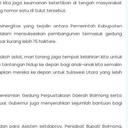
i kita jaga keamanan ketertiban di tengah masyarakat
 nomor satu di Sulut tersebut.
sinergitas yang terjalin antara Pemerintah Kabupaten
t dalam mensukseskan pembangunan termasuk gedung
ar kurang lebih 15 haktare.
koh adat, mari torang jaga tempat kelahiran kita untuk
a tantangan hidup ke depan bagi anak-anak kita semakin
siapkan mereka ke depan untuk Sulawesi Utara yang lebih
n peresmian Gedung Perpustakaan Daerah Bolmong serta
Inuai. Gubernur juga menyerahkan sejumlah bantuan bagi
 dan para Asisten setdaprov, Penjabat Bupati Bolmong,