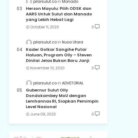
pilarsulut.co
Manado
Herson Mayulu: Pilih ODSK dan
AARS Untuk Sulut dan Manado
yang Lebih Hebat Lagi
October 11, 2020
0
pilarsulut.co
Nusa Utara
Kader Golkar Sangihe Putar
Haluan, Program Olly – Steven
Dinilai Jelas Bukan Baru Janji
November 10, 2020
0
pilarsulut.co
ADVETORIAL
Gubernur Sulut Olly
Dondokambey MoU dengan
Lemhannas RI, Siapkan Pemimpin
Level Nasional
June 09, 2023
0