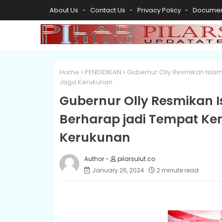
About Us
Contact Us
Privacy Policy
Documen
Home
PENDIDIKAN
Gubernur Olly Resmikan Isla
Jaga Kerukunan
Gubernur Olly Resmikan I
Berharap jadi Tempat K
Kerukunan
pilarsulut.co
January 26, 2024
2 minute read