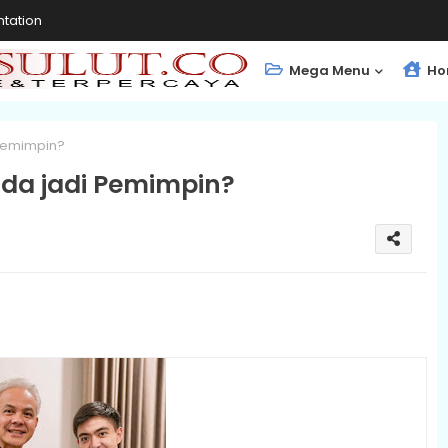
tation
Mega Menu
Ho
 Pemimpin?
uda jadi Pemimpin?