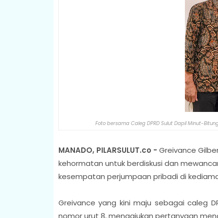
Foto bersama Caleg DPRD Sulut Dapil Minut-Bitun
MANADO, PILARSULUT.co -
Greivance Gilbe
kehormatan untuk berdiskusi dan mewancara
kesempatan perjumpaan pribadi di kediaman 
Greivance yang kini maju sebagai caleg DPR
nomor urut 8, mengajukan pertanyaan mena