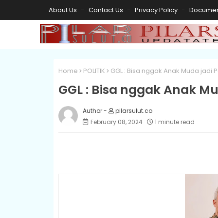
About Us
Contact Us
Privacy Policy
Documen
Home
POLITIK
GGL : Bisa nggak Anak Muda jadi
GGL : Bisa nggak Anak M
pilarsulut.co
February 08, 2024
1 minute read