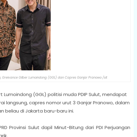
g, Greivance Gilber Lumoindong (GGL) dan Capres Ganjar Pranowo /sit
rt Lumoindong (GGL) politisi muda PDIP Sulut, mendapat
i langsung, capres nomor urut 3 Ganjar Pranowo, dalam
beliau di Jakarta baru-baru ini.
D Provinsi Sulut dapil Minut-Bitung dari PDI Perjuangan
rik.