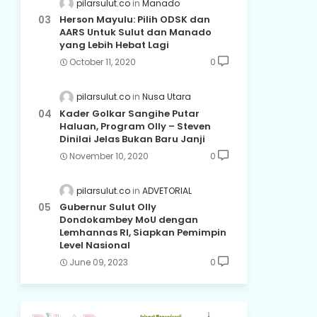
pilarsulut.co
Manado
Herson Mayulu: Pilih ODSK dan
AARS Untuk Sulut dan Manado
yang Lebih Hebat Lagi
October 11, 2020
0
pilarsulut.co
Nusa Utara
Kader Golkar Sangihe Putar
Haluan, Program Olly – Steven
Dinilai Jelas Bukan Baru Janji
November 10, 2020
0
pilarsulut.co
ADVETORIAL
Gubernur Sulut Olly
Dondokambey MoU dengan
Lemhannas RI, Siapkan Pemimpin
Level Nasional
June 09, 2023
0