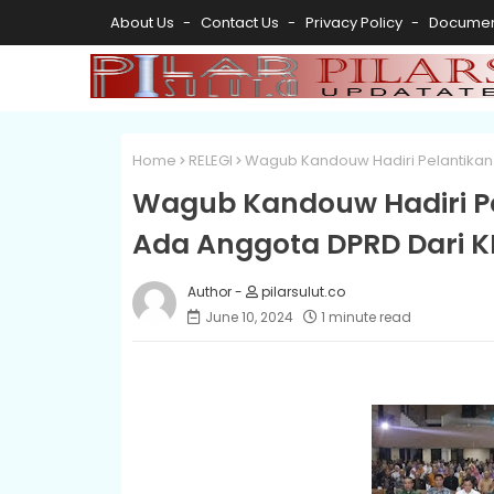
About Us
Contact Us
Privacy Policy
Documen
Home
RELEGI
Wagub Kandouw Hadiri Pelantikan 
Wagub Kandouw Hadiri P
Ada Anggota DPRD Dari KK
pilarsulut.co
June 10, 2024
1 minute read