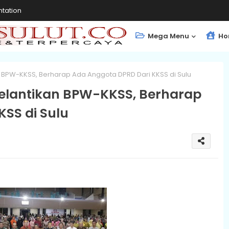
tation
Mega Menu
Ho
BPW-KKSS, Berharap Ada Anggota DPRD Dari KKSS di Sulu
elantikan BPW-KKSS, Berharap
SS di Sulu