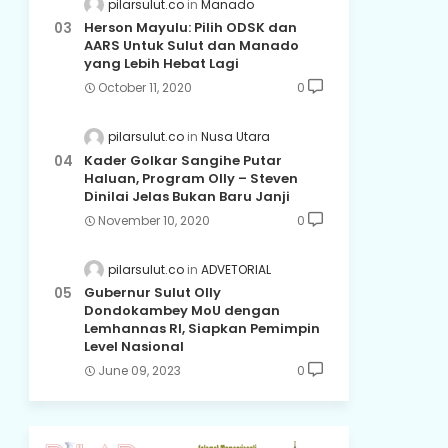
pilarsulut.co
Manado
Herson Mayulu: Pilih ODSK dan
AARS Untuk Sulut dan Manado
yang Lebih Hebat Lagi
October 11, 2020
0
pilarsulut.co
Nusa Utara
Kader Golkar Sangihe Putar
Haluan, Program Olly – Steven
Dinilai Jelas Bukan Baru Janji
November 10, 2020
0
pilarsulut.co
ADVETORIAL
Gubernur Sulut Olly
Dondokambey MoU dengan
Lemhannas RI, Siapkan Pemimpin
Level Nasional
June 09, 2023
0