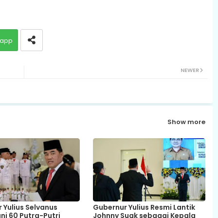
app
NEWER
Show more
 Yulius Selvanus
Gubernur Yulius Resmi Lantik
i 60 Putra-Putri
Johnny Suak sebagai Kepala