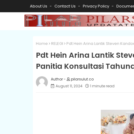
About Us
Contact Us
Privacy Policy
Documen
Home
RELEGI
Pdt Hein Arina Lantik Steven Kand
Pdt Hein Arina Lantik S
Panitia Konsultasi Tahun
pilarsulut.co
August 11, 2024
1 minute read