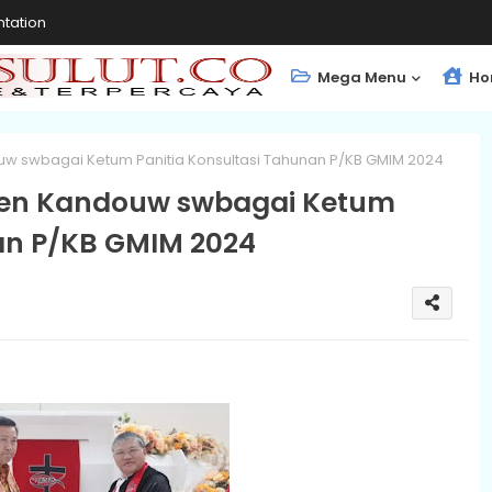
tation
Mega Menu
Ho
ouw swbagai Ketum Panitia Konsultasi Tahunan P/KB GMIM 2024
teven Kandouw swbagai Ketum
an P/KB GMIM 2024