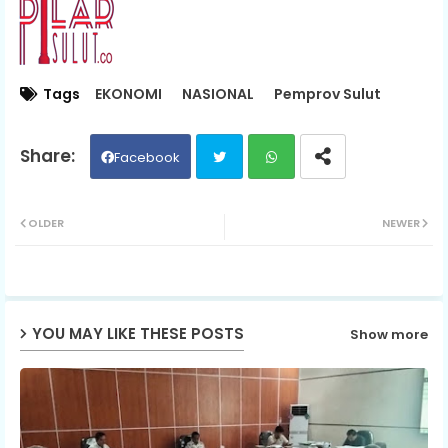
Tags
EKONOMI
NASIONAL
Pemprov Sulut
Facebook
Twit
Wh
OLDER
NEWER
ter
ats
ap
YOU MAY LIKE THESE POSTS
Show more
p