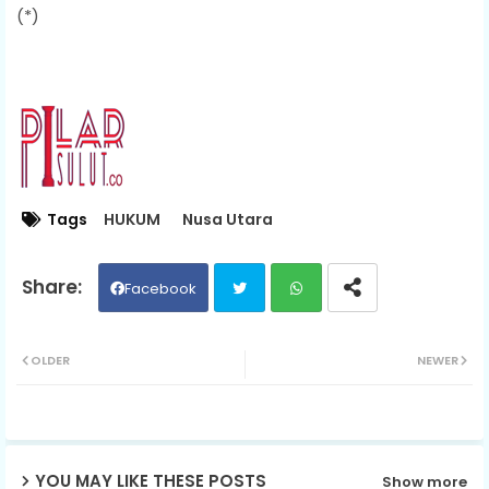
(*)
Tags
HUKUM
Nusa Utara
Facebook
Twit
Wh
OLDER
NEWER
ter
ats
ap
YOU MAY LIKE THESE POSTS
Show more
p