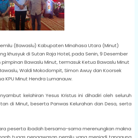
milu (Bawaslu) Kabupaten Minahasa Utara (Minut)
g khusyuk di Sutan Raja Hotel, pada Senin, 9 Desember
uh pimpinan Bawaslu Minut, termasuk Ketua Bawaslu Minut
Bawaslu, Waldi Mokodompit, Simon Awuy dan Koorsek
Ketua KPU Minut Hendra Lumanauw.
ambut kelahiran Yesus Kristus ini dihadiri oleh seluruh
tan di Minut, beserta Panwas Kelurahan dan Desa, serta
para peserta ibadah bersama-sama merenungkan makna
ngah tugas pengawasan pemilu yang menjadi tanggung