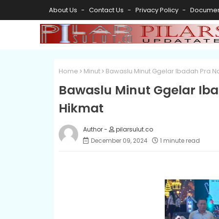
About Us
Contact Us
Privacy Policy
Documen
Home
Minut
Bawaslu Minut Ggelar Ibadah Pra N
Bawaslu Minut Ggelar Iba
Hikmat
pilarsulut.co
December 09, 2024
1 minute read