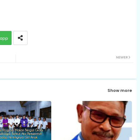
app
NEWER
Show more