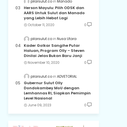
pilarsulut.co
Manado
Herson Mayulu: Pilih ODSK dan
AARS Untuk Sulut dan Manado
yang Lebih Hebat Lagi
October 11, 2020
0
pilarsulut.co
Nusa Utara
Kader Golkar Sangihe Putar
Haluan, Program Olly – Steven
Dinilai Jelas Bukan Baru Janji
November 10, 2020
0
pilarsulut.co
ADVETORIAL
Gubernur Sulut Olly
Dondokambey MoU dengan
Lemhannas RI, Siapkan Pemimpin
Level Nasional
June 09, 2023
0