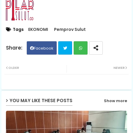
Tags
EKONOMI
Pemprov Sulut
Facebook
Twit
Wh
OLDER
NEWER
ter
ats
ap
YOU MAY LIKE THESE POSTS
Show more
p