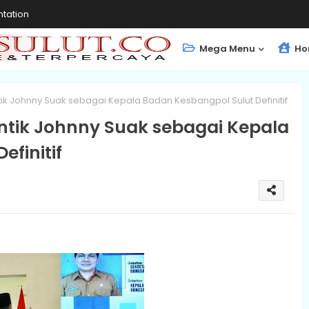
tation
Mega Menu
Ho
tik Johnny Suak sebagai Kepala Badan Kesbangpol Sulut Definitif
ntik Johnny Suak sebagai Kepala
finitif