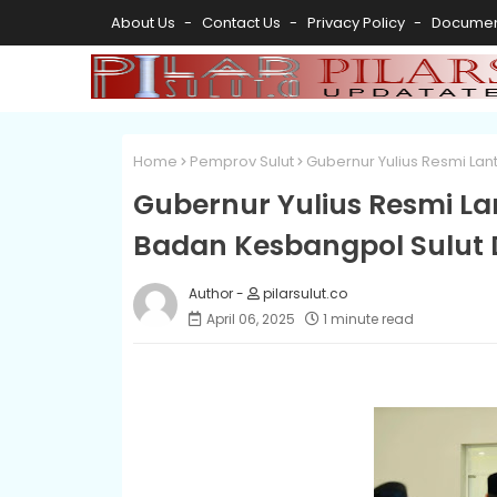
About Us
Contact Us
Privacy Policy
Documen
Home
Pemprov Sulut
Gubernur Yulius Resmi Lan
Gubernur Yulius Resmi La
Badan Kesbangpol Sulut De
pilarsulut.co
April 06, 2025
1 minute read