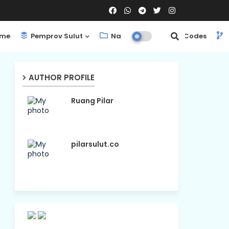
me
Pemprov Sulut
Nasional
ShortCodes
AUTHOR PROFILE
Ruang Pilar
pilarsulut.co