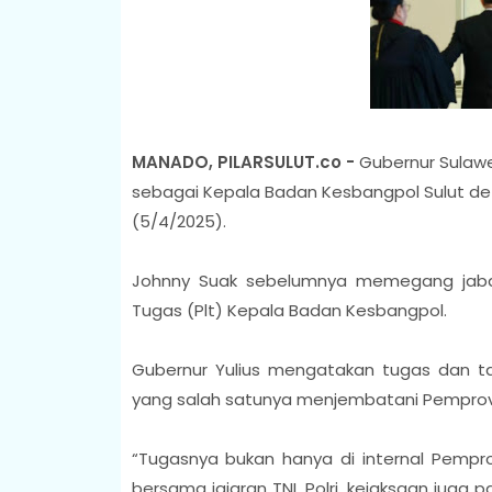
MANADO, PILARSULUT.co -
Gubernur Sulawes
sebagai Kepala Badan Kesbangpol Sulut defi
(5/4/2025).
Johnny Suak sebelumnya memegang jabat
Tugas (Plt) Kepala Badan Kesbangpol.
Gubernur Yulius mengatakan tugas dan t
yang salah satunya menjembatani Pemprov 
“Tugasnya bukan hanya di internal Pempro
bersama jajaran TNI, Polri, kejaksaan juga 