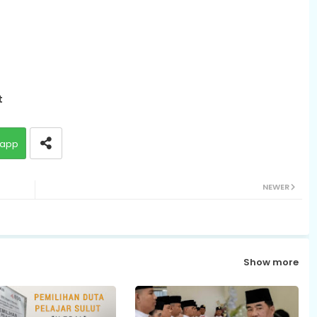
t
app
NEWER
Show more