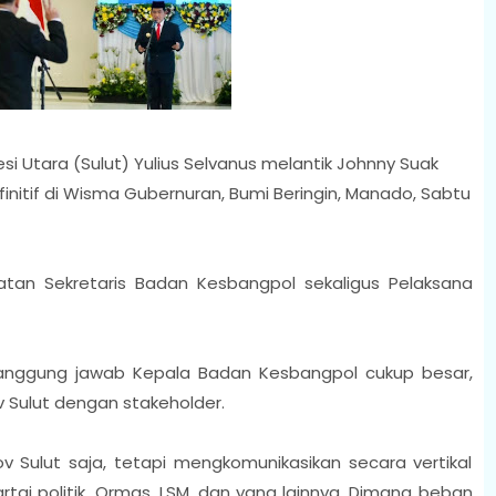
i Utara (Sulut) Yulius Selvanus melantik Johnny Suak
nitif di Wisma Gubernuran, Bumi Beringin, Manado, Sabtu
an Sekretaris Badan Kesbangpol sekaligus Pelaksana
anggung jawab Kepala Badan Kesbangpol cukup besar,
Sulut dengan stakeholder.
v Sulut saja, tetapi mengkomunikasikan secara vertikal
partai politik, Ormas, LSM, dan yang lainnya. Dimana beban