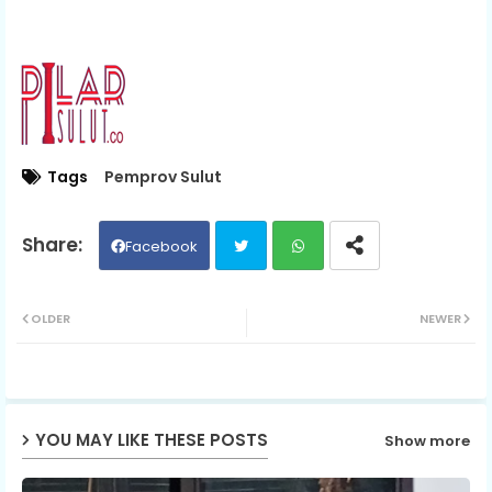
Tags
Pemprov Sulut
Facebook
Twit
Wh
OLDER
NEWER
ter
ats
ap
YOU MAY LIKE THESE POSTS
Show more
p