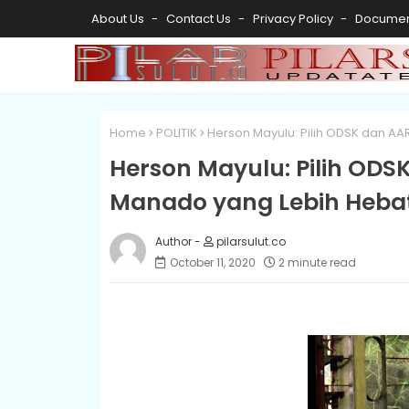
About Us
Contact Us
Privacy Policy
Documen
Home
POLITIK
Herson Mayulu: Pilih ODSK dan AA
Herson Mayulu: Pilih ODS
Manado yang Lebih Hebat
pilarsulut.co
October 11, 2020
2 minute read