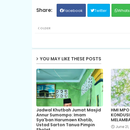
Facebook
Twitter
Whats
OLDER
YOU MAY LIKE THESE POSTS
Jadwal Khutbah Jumat Masjid
HMI MPO
Annur Sumompo: Imam
KONDUSIF
Sya'ban Harumaen Khatib,
MELAMBA
Ustad Sarton Tanua Pimpin
June 21,
Sholat