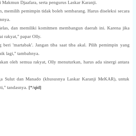
i Makmun Djaafara, serta pengurus Laskar Karanji.
memilih pemimpin tidak boleh sembarang. Harus diseleksi secara
annya.
 jelas, dan memiliki komitmen membangun daerah ini. Karena jika
ai rakyat," papar Olly.
beri 'martabak'. Jangan tiba saat tiba akal. Pilih pemimpin yang
aik lagi," tambahnya.
an oleh semua rakyat, Olly menuturkan, harus ada sinergi antara
ga Sulut dan Manado (khususnya Laskar Karanji MeKAR), untuk
," tandasnya.
[*/qid]