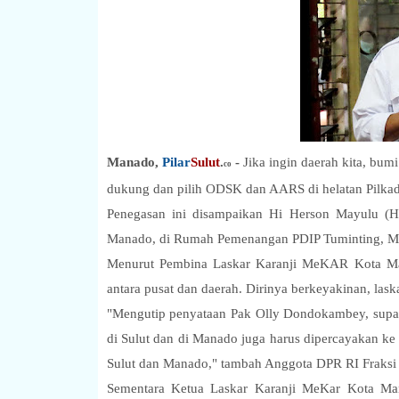
Manado,
Pilar
Sulut
.
-
Jika ingin daerah kita, bumi 
co
dukung dan pilih ODSK dan AARS di helatan Pilkad
Penegasan ini disampaikan Hi Herson Mayulu (H
Manado, di Rumah Pemenangan PDIP Tuminting, Mi
Menurut Pembina Laskar Karanji MeKAR Kota Mana
antara pusat dan daerah. Dirinya berkeyakinan, lask
"Mengutip penyataan Pak Olly Dondokambey, supaya
di Sulut dan di Manado juga harus dipercayakan ke 
Sulut dan Manado," tambah Anggota DPR RI Fraksi PD
Sementara Ketua Laskar Karanji MeKar Kota Mana