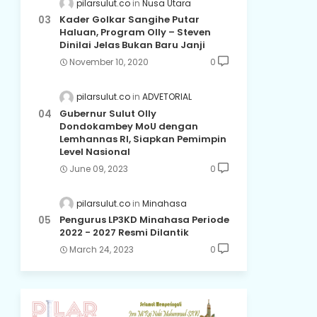
pilarsulut.co
Nusa Utara
Kader Golkar Sangihe Putar
Haluan, Program Olly – Steven
Dinilai Jelas Bukan Baru Janji
November 10, 2020
0
pilarsulut.co
ADVETORIAL
Gubernur Sulut Olly
Dondokambey MoU dengan
Lemhannas RI, Siapkan Pemimpin
Level Nasional
June 09, 2023
0
pilarsulut.co
Minahasa
Pengurus LP3KD Minahasa Periode
2022 - 2027 Resmi Dilantik
March 24, 2023
0