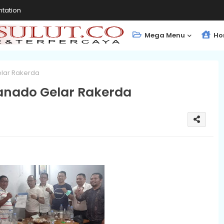
tation
Mega Menu
Ho
elar Rakerda
Manado Gelar Rakerda