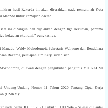
emikiran hasil Rakerda ini akan diserahkan pada pemerintah Kota
mi Maando untuk kemajuan daerah.
at ini dibangun dan dijalankan dengan tiga kekuatan, pertama
etiga kekuatan ekonomi,” pungkasnya.
hmi Manado, Waldy Mokodompit, Sekretaris Wahyono dan Bendahara
aan Rakerda, persiapan Tim Kerja sudah siap.
dy Mokodompit, di awali dengan pengukuhan pengurus MD KAHMI
si Undang-Undang Nomor 11 Tahun 2020 Tentang Cipta Kerja
ngah (UMKM)”.
n pada Sabtu, 03 Juli 2021, Pukul : 13.00 Wita – Selesai di Lantai