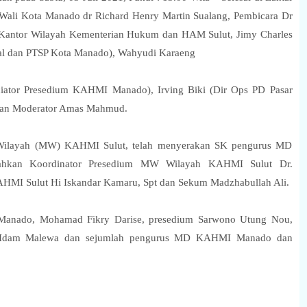
Wali Kota Manado dr Richard Henry Martin Sualang, Pembicara Dr
antor Wilayah Kementerian Hukum dan HAM Sulut, Jimy Charles
al dan PTSP Kota Manado), Wahyudi Karaeng
iator Presedium KAHMI Manado), Irving Biki (Dir Ops PD Pasar
ngan Moderator Amas Mahmud.
is Wilayah (MW) KAHMI Sulut, telah menyerakan SK pengurus MD
ahkan Koordinator Presedium MW Wilayah KAHMI Sulut Dr.
MI Sulut Hi Iskandar Kamaru, Spt dan Sekum Madzhabullah Ali.
Manado, Mohamad Fikry Darise, presedium Sarwono Utung Nou,
k Idam Malewa dan sejumlah pengurus MD KAHMI Manado dan