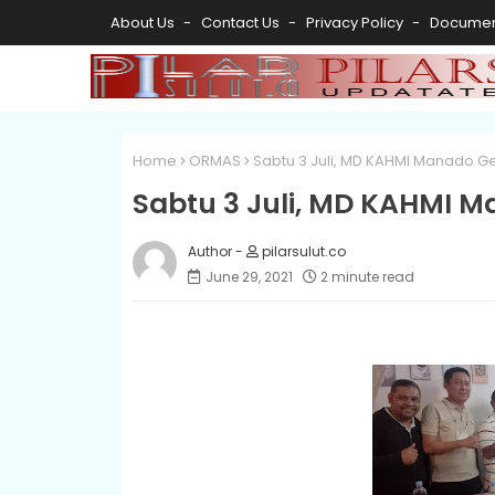
About Us
Contact Us
Privacy Policy
Documen
Home
ORMAS
Sabtu 3 Juli, MD KAHMI Manado G
Sabtu 3 Juli, MD KAHMI 
pilarsulut.co
June 29, 2021
2 minute read