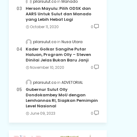
pilarsulut.co
Manado
Herson Mayulu: Pilih ODSK dan
AARS Untuk Sulut dan Manado
yang Lebih Hebat Lagi
October 11, 2020
0
pilarsulut.co
Nusa Utara
Kader Golkar Sangihe Putar
Haluan, Program Olly – Steven
Dinilai Jelas Bukan Baru Janji
November 10, 2020
0
pilarsulut.co
ADVETORIAL
Gubernur Sulut Olly
Dondokambey MoU dengan
Lemhannas RI, Siapkan Pemimpin
Level Nasional
June 09, 2023
0