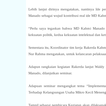
Lebih lanjut dirinya mengatakan, nantinya Ide p
Manado sebagai wujud kontribusi real ide MD Kah
“Perlu saya tegaskan bahwa MD Kahmi Manado sa
kekuatan politik, kedua kekuatan intelektual dan k
Sementara itu, Koordinator tim kerja Rakerda Ka
Nur Rahma mengatakan, untuk kelancaran pelaksaan
Adapun rangkaian kegiatan Rakerda lanjut Wal
Manado, dilanjutkan seminar.
Adapuan seminar mengangkat tema “Implementa
Terhadap Kelangsungan Usaha Mikro Kecil Mene
Tampil sebagai pembicara Kegiatan akan dilaksanaka