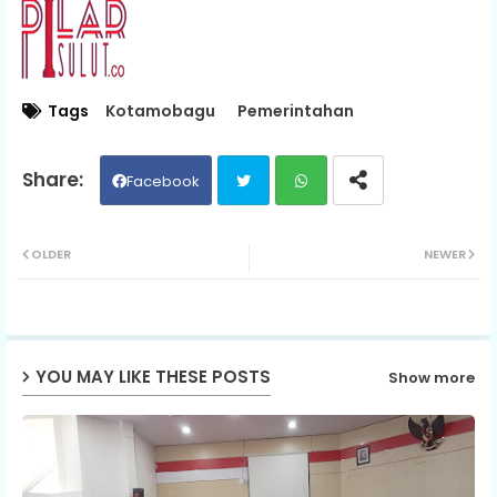
Tags
Kotamobagu
Pemerintahan
Facebook
Twit
Wh
OLDER
NEWER
ter
ats
ap
YOU MAY LIKE THESE POSTS
Show more
p