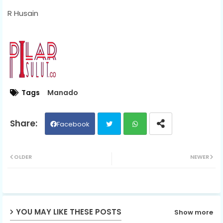
R Husain
Tags
Manado
Facebook
Twit
Wh
OLDER
NEWER
ter
ats
ap
YOU MAY LIKE THESE POSTS
Show more
p