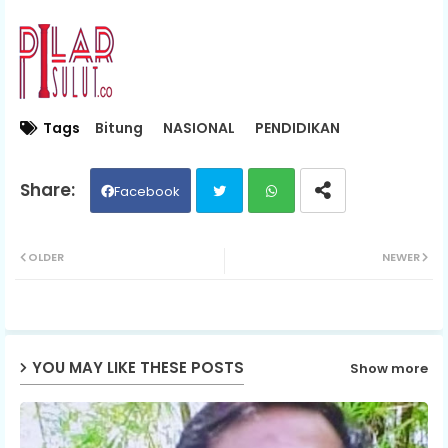
Tags
Bitung
NASIONAL
PENDIDIKAN
Facebook
Twit
Wh
OLDER
NEWER
ter
ats
ap
YOU MAY LIKE THESE POSTS
Show more
p